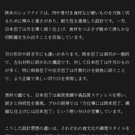
欧米のシェフナイフは、肉や骨付き食材など硬いものを力強く切
るために厚みと重さがあり、耐久性を重視した設計です。一方、
日本包丁は刃を薄く鋭く仕上げ、食材をつぶさず極めて滑らかな
切断面を生み出すことを目指しています。
刃の形状や研ぎ方にも違いがあります。欧米包丁は両刃が一般的
で、左右対称に研がれた構造です。対して日本包丁は片刃のもの
が多く、特に刺身包丁や出刃包丁は片側だけを鋭角に研ぐこと
で、より正確で美しい切り口を実現します。
素材の面でも、日本包丁は高炭素鋼や高品質ステンレスを用い、
鋭さと持続性を重視。プロの厨房では「力仕事には欧米包丁、繊
細な仕上げには日本包丁」という使い分けが定着しています。
こうした設計思想の違いは、それぞれの食文化や調理スタイルを