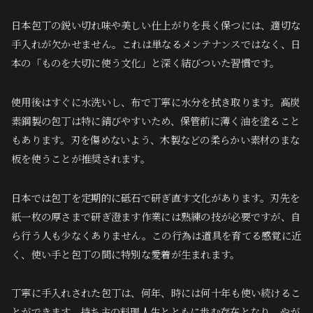
日本包丁の鋭い切れ味や美しい仕上がりを長く保つには、適切な
手入れが欠かせません。これは単なるメンテナンスではなく、日
本の「ものを大切に使う文化」と深く結びついた習慣です。
使用後はすぐに水洗いし、布で丁寧に水分を拭き取ります。高炭
素鋼製の包丁は特に錆びやすいため、保管前に薄く油を塗ること
もあります。刃を傷めないよう、木製などの柔らかい素材のまな
板を使うことが推奨されます。
日本では包丁を定期的に砥石で研ぎ直す文化があります。刃先を
紙一枚の厚さまで研ぎ澄ます作業には熟練の技が必要ですが、自
ら行う人も少なくありません。この行為は道具を育てる感覚に近
く、使い手と包丁の間に特別な愛着が生まれます。
丁寧に手入れされた包丁は、何年、時には何十年も使い続けるこ
とができます。持ち主の料理人生とともに歩む存在となり、やが