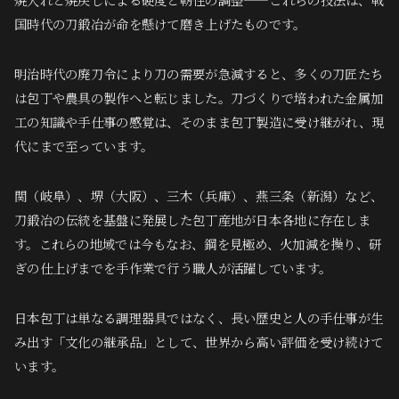
国時代の刀鍛冶が命を懸けて磨き上げたものです。
明治時代の廃刀令により刀の需要が急減すると、多くの刀匠たち
は包丁や農具の製作へと転じました。刀づくりで培われた金属加
工の知識や手仕事の感覚は、そのまま包丁製造に受け継がれ、現
代にまで至っています。
関（岐阜）、堺（大阪）、三木（兵庫）、燕三条（新潟）など、
刀鍛冶の伝統を基盤に発展した包丁産地が日本各地に存在しま
す。これらの地域では今もなお、鋼を見極め、火加減を操り、研
ぎの仕上げまでを手作業で行う職人が活躍しています。
日本包丁は単なる調理器具ではなく、長い歴史と人の手仕事が生
み出す「文化の継承品」として、世界から高い評価を受け続けて
います。