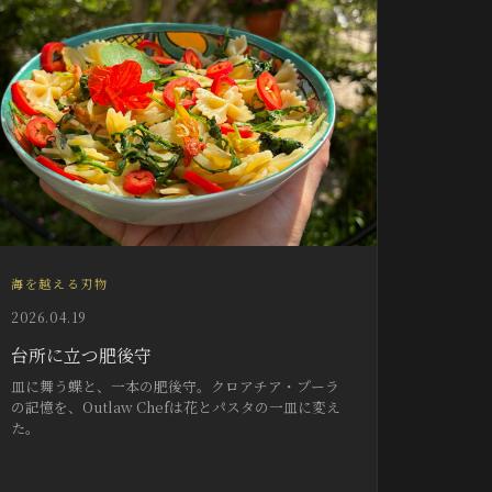
海を越える刃物
2026.04.19
台所に立つ肥後守
皿に舞う蝶と、一本の肥後守。クロアチア・プーラ
の記憶を、Outlaw Chefは花とパスタの一皿に変え
た。