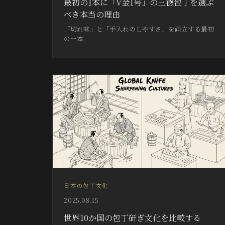
最初の1本に「V金1号」の三徳包丁を選ぶ
べき本当の理由
「切れ味」と「手入れのしやすさ」を両立する最初
の一本
日本の包丁文化
2025.08.15
世界10か国の包丁研ぎ文化を比較する