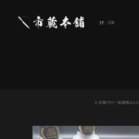
JP
EN
※ 記事内の一部画像はA