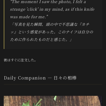
"The moment I saw the photo, I felt a
strange 'click' in my mind, as if this knife
was made for me."
「写真を見た瞬間、頭の中で不思議な『カチ
ッ』という感覚があった。このナイフは自分の
ために作られたものだと感じた。」
彼はすぐに注文した。
Daily Companion — 日々の相棒