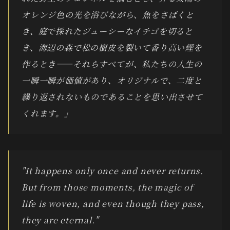
オレンジ色の光を浴びながら、魚をさばくと
き、庭で採れたジューシーなイチゴを切ると
き、海辺の森で松の樹皮を裂いて香り高い煙を
作るとき——それらすべてが、私たちの人生の
一瞬一瞬が価値があり、オリジナルで、二度と
繰り返されないものであることを思い出させて
くれます。」
"It happens only once and never returns.
But from those moments, the magic of
life is woven, and even though they pass,
they are eternal."