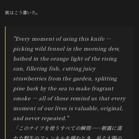
彼はこう書いた。
"Every moment of using this knife —
picking wild fennel in the morning dew,
bathed in the orange light of the rising
sun, filleting fish, cutting juicy
strawberries from the garden, splitting
pine bark by the sea to make fragrant
smoke — all of these remind us that every
moment of our lives is valuable, original,
and never repeated."
「このナイフを使うすべての瞬間——朝露に濡
れた野生のフェンネルを摘むとき、昇る太陽の