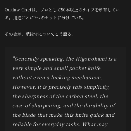
Outlaw Chefは、プロとして50本以上のナイフを所有してい
る。用途ごとに7つのセットに分けている。
その彼が、肥後守についてこう語る。
"Generally speaking, the Higonokami is a
very simple and small pocket knife
without even a locking mechanism.
However, it is precisely this simplicity,
the sharpness of the carbon steel, the
ease of sharpening, and the durability of
the blade that make this knife quick and
reliable for everyday tasks. What may