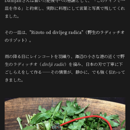
Damjanさんは届いた肥後守への感謝として、「このナイフで一
皿を作る」と約束し、実際に料理にして言葉と写真で残してくれ
ました。
その一皿は、
"Rižoto od divljeg radića"（野生のラディッチオ
のリゾット）
。
雨の降る日にレインコートを羽織り、海辺の小さな港の近くで野
生のラディッチオ（
divlji radić
）を摘み、日本の刃で丁寧に下
ごしらえをして作る——その情景が、静かに、でも強く伝わって
きました。