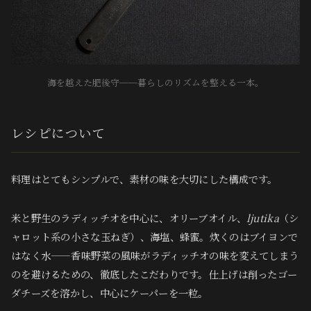
海を越えた肥後守──暮らしのリズムを整える一本。
レシピについて
料理はとてもシンプルで、素材の味を大切にした構成です。
米と野生のラディッチオを中心に、オリーブオイル、
ljutika
（シ
ャロット系の小さな玉ねぎ）、海塩、蜂蜜。炊くのはブイヨンで
はなく
水
——香味野菜の風味がラディッチオの味を変えてしまう
のを避けるための、徹底したこだわりです。仕上げは削ったゴー
ダチーズを溶かし、中心にケーパーを一粒。